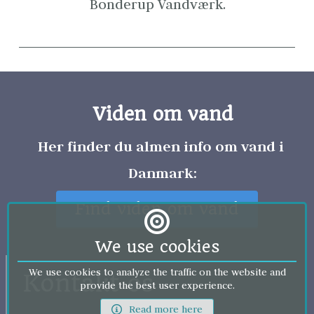
Bonderup Vandværk.
Viden om vand
Her finder du almen info om vand i 
Danmark:
Find viden om vand
We use cookies
We use cookies to analyze the traffic on the website and
Kontakt os
provide the best user experience.
Read more here