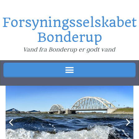
Forsyningsselskabet
Bonderup
Vand fra Bonderup er godt vand